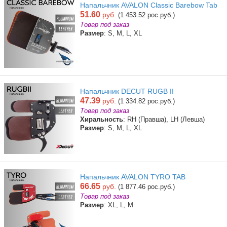
Напальчник AVALON Classic Barebow Tab
51.60
руб.
(1 453.52 рос.руб.)
Товар под заказ
Размер
: S, M, L, XL
Напальчник DECUT RUGB II
47.39
руб.
(1 334.82 рос.руб.)
Товар под заказ
Хиральность
: RH (Правша), LH (Левша)
Размер
: S, M, L, XL
Напальчник AVALON TYRO TAB
66.65
руб.
(1 877.46 рос.руб.)
Товар под заказ
Размер
: XL, L, M