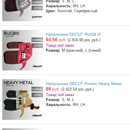
Размер
: S, M, L
Хиральность
: RH, LH
Цвет
: Золотой, Серебристый
Напальчник DECUT RUGB III
64.50
руб.
(1 816.90 рос.руб.)
Товар под заказ
Размер
: M (красный), L (синий)
Напальчник DECUT Promix Heavy Metal
86
руб.
(2 422.54 рос.руб.)
Товар под заказ
Размер
: S, M, L
Хиральность
: RH, LH