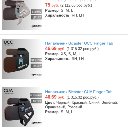
75
руб.
(2 112.65 рос.руб.)
Размер
: S, M, L
Хиральность
: RH, LH
Напальчник Bicaster UCC Finger Tab
46.69
руб.
(1 315.32 рос.руб.)
Размер
: XS, S, M, L
Хиральность
: RH, LH
Напальчник Bicaster CUA Finger Tab
46.69
руб.
(1 315.32 рос.руб.)
Цвет
: Черный, Красный, Синий, Зелёный,
Оранжевый, Розовый
Размер
: S, M, L