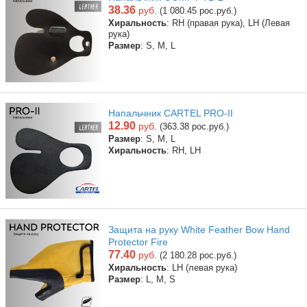
38.36
руб.
(1 080.45 рос.руб.)
Хиральность
: RH (правая рука), LH (Левая
рука)
Размер
: S, M, L
Напальчник CARTEL PRO-II
12.90
руб.
(363.38 рос.руб.)
Размер
: S, M, L
Хиральность
: RH, LH
Защита на руку White Feather Bow Hand
Protector Fire
77.40
руб.
(2 180.28 рос.руб.)
Хиральность
: LH (левая рука)
Размер
: L, M, S