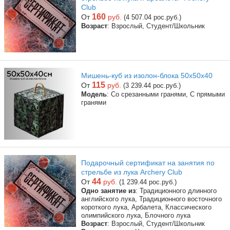
Club
160
От
руб.
(4 507.04 рос.руб.)
Возраст
: Взрослый, Студент/Школьник
Мишень-куб из изолон-блока 50х50х40
115
От
руб.
(3 239.44 рос.руб.)
Модель
: Со срезанными гранями, С прямыми
гранями
Подарочный сертификат на занятия по
стрельбе из лука Archery Club
44
От
руб.
(1 239.44 рос.руб.)
Одно занятие из
: Традиционного длинного
английского лука, Традиционного восточного
короткого лука, Арбалета, Классического
олимпийского лука, Блочного лука
Возраст
: Взрослый, Студент/Школьник