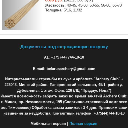
руб.
(242.25 рос.руб.)
Жесткость
: 40-45, 45-50, 50-55, 56-60, 66-70
Толщина
: 5/16, 11/32
Документы подтверждающие покупку
A1: +375 (44) 744-10-10
E-mail: belarusarchery@gmail.com
Интернет-магазин стрельбы из лука и арбалета "Archery Club"
•
223043, Минский район, Папернянский сельсовет, 45/1, район д.
Дубовляны, 1 этаж, Офис 128 (ЛЦ "Прадиус Нова")
Имеется возможность забрать заказ во время занятий Archery Club:
г. Минск, пр. Независимости, 195 (Спортивно-стрелковый комплекс
им. Тимошенко) Обработка заказа занимает 3-4 дня. Приносим свои
извинения за неудобства. Контактный телефон: +375(44)744-10-10
Мобильная версия |
Полная версия