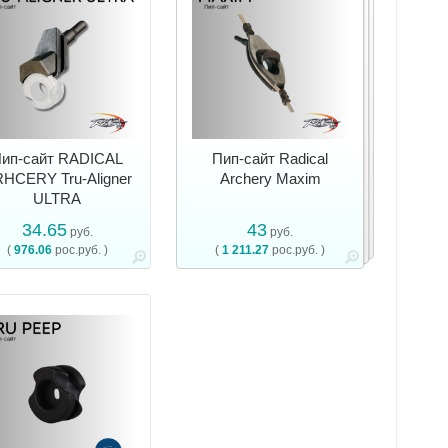
ип-сайт RADICAL
Пип-сайт Radical
HCERY Tru-Aligner
Archery Maxim
ULTRA
34.65
43
руб.
руб.
(
976.06
рос.руб. )
(
1 211.27
рос.руб. )