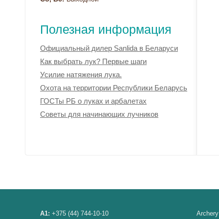
Полезная информация
Официальный дилер Sanlida в Беларуси
Как выбрать лук? Первые шаги
Усилие натяжения лука.
Охота на территории Республики Беларусь
ГОСТы РБ о луках и арбалетах
Советы для начинающих лучников
A1:
+375 (44) 744-10-10
Archery