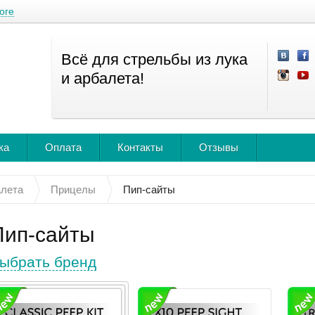
оге
Всё для стрельбы из лука
и арбалета!
ка
Оплата
Контакты
Отзывы
алета
Прицелы
Пип-сайты
Пип-сайты
ыбрать бренд