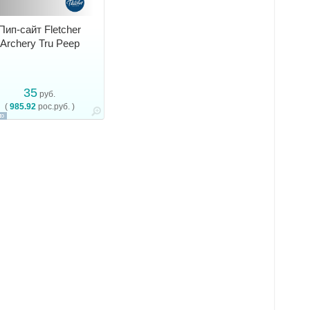
Пип-сайт Fletcher
Archery Tru Peep
35
руб.
(
985.92
рос.руб. )