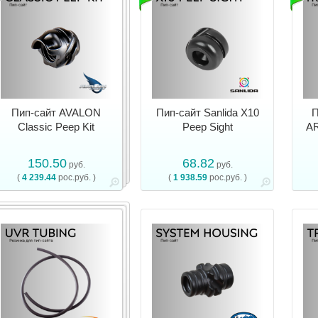
Пип-сайт AVALON
Пип-сайт Sanlida X10
П
Classic Peep Kit
Peep Sight
AR
150.50
68.82
руб.
руб.
(
4 239.44
рос.руб. )
(
1 938.59
рос.руб. )