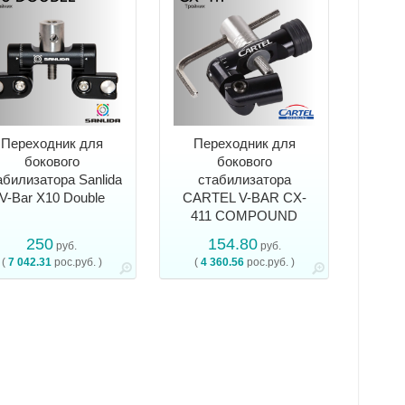
Переходник для
Переходник для
бокового
бокового
абилизатора Sanlida
стабилизатора
V-Bar X10 Double
CARTEL V-BAR CX-
411 COMPOUND
250
154.80
руб.
руб.
(
7 042.31
рос.руб. )
(
4 360.56
рос.руб. )