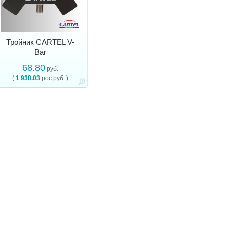
Тройник CARTEL V-
Bar
68.80
руб.
(
1 938.03
рос.руб. )