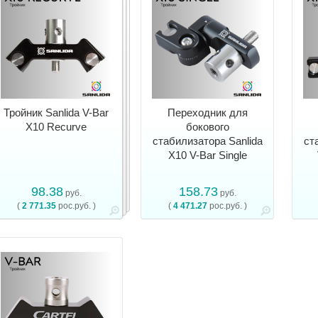
Тройник Sanlida V-Bar
Переходник для
X10 Recurve
бокового
стабилизатора Sanlida
ст
X10 V-Bar Single
98.38
158.73
руб.
руб.
(
2 771.35
рос.руб. )
(
4 471.27
рос.руб. )