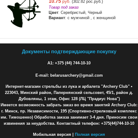
10.75
руб.
(302.82 рос.руб.)
Товар под заказ
Цвет
: Серебристый, Черный
Вариант
: с мужчиной , с женщиной
Документы подтверждающие покупку
A1: +375 (44) 744-10-10
E-mail: belarusarchery@gmail.com
Интернет-магазин стрельбы из лука и арбалета "Archery Club"
•
223043, Минский район, Папернянский сельсовет, 45/1, район д.
Дубовляны, 1 этаж, Офис 128 (ЛЦ "Прадиус Нова")
Имеется возможность забрать заказ во время занятий Archery Club:
г. Минск, пр. Независимости, 195 (Спортивно-стрелковый комплекс
им. Тимошенко) Обработка заказа занимает 3-4 дня. Приносим свои
извинения за неудобства. Контактный телефон: +375(44)744-10-10
Мобильная версия |
Полная версия