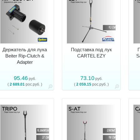
Держатель для лука
Подставка под лук
П
Beiter Rip-Clutch &
CARTEL EZY
S
Adapter
95.46
73.10
руб.
руб.
(
2 689.01
рос.руб. )
(
2 059.15
рос.руб. )