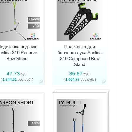
одставка под лук
Подставка для
anlida X10 Recurve
блочного лука Sanlida
Bow Stand
X10 Compound Bow
Stand
47.73
35.67
руб.
руб.
(
1 344.51
рос.руб. )
(
1 004.73
рос.руб. )