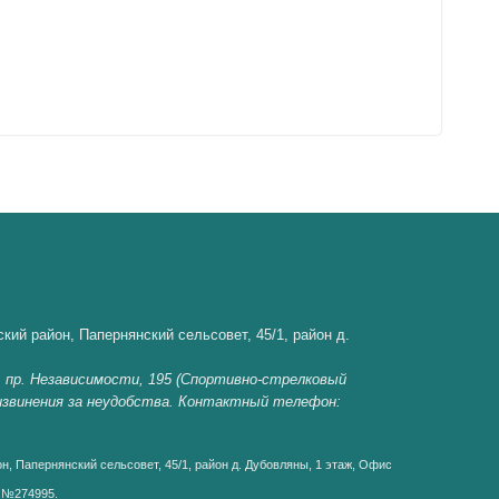
кий район, Папернянский сельсовет, 45/1, район д.
, пр. Независимости, 195 (Спортивно-стрелковый
 извинения за неудобства. Контактный телефон:
н, Папернянский сельсовет, 45/1, район д. Дубовляны, 1 этаж, Офис
д №274995.