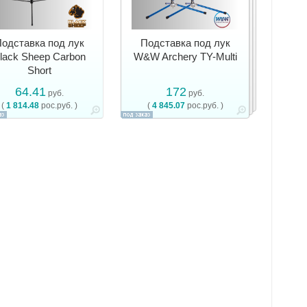
одставка под лук
Подставка под лук
lack Sheep Carbon
W&W Archery TY-Multi
Short
64.41
172
руб.
руб.
(
1 814.48
рос.руб. )
(
4 845.07
рос.руб. )