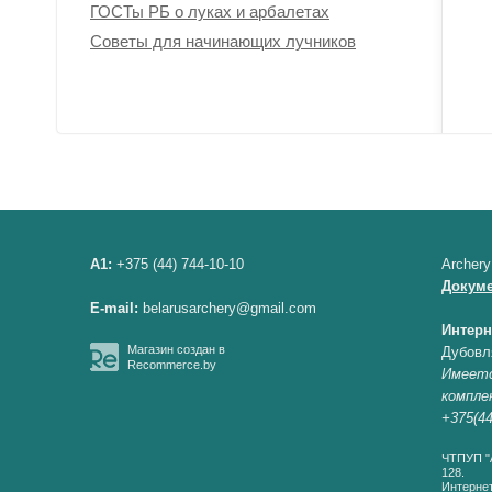
ГОСТы РБ о луках и арбалетах
Советы для начинающих лучников
A1:
+375 (44) 744-10-10
Archery
Докум
E-mail:
belarusarchery@gmail.com
Интерн
Магазин создан в
Дубовл
Recommerce.by
Имеетс
компле
+375(44
ЧТПУП "А
128.
Интернет