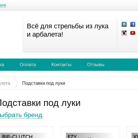
оге
Всё для стрельбы из лука
и арбалета!
ка
Оплата
Контакты
Отзывы
алета
Подставки под луки
Подставки под луки
ыбрать бренд