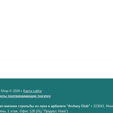
 Shop © 2026 •
Карта сайта
енты подтверждающие покупку
ет-магазин стрельбы из лука и арбалета "Archery Club"
•
223043, Минс
яны, 1 этаж, Офис 128 (ЛЦ "Прадиус Нова")