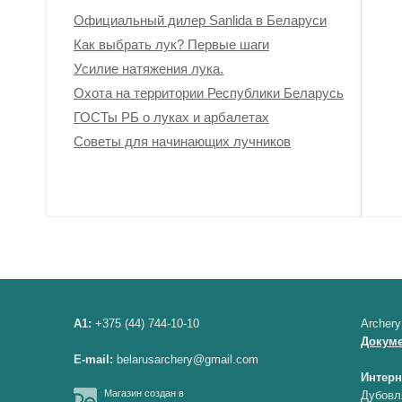
Официальный дилер Sanlida в Беларуси
Как выбрать лук? Первые шаги
Усилие натяжения лука.
Охота на территории Республики Беларусь
ГОСТы РБ о луках и арбалетах
Советы для начинающих лучников
A1:
+375 (44) 744-10-10
Archery
Докум
E-mail:
belarusarchery@gmail.com
Интерн
Магазин создан в
Дубовл