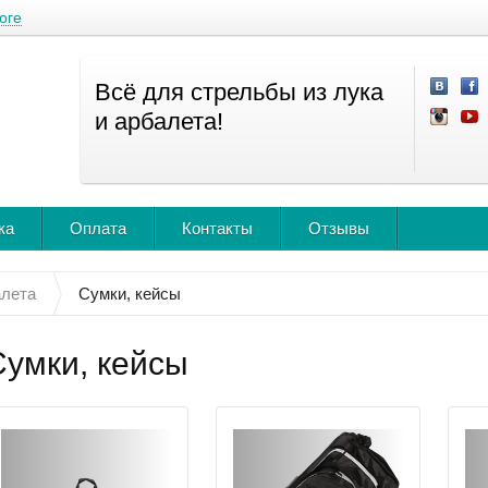
оге
Всё для стрельбы из лука
и арбалета!
ка
Оплата
Контакты
Отзывы
алета
Сумки, кейсы
Сумки, кейсы