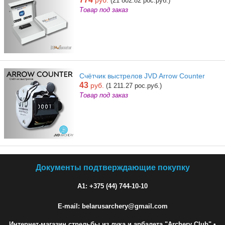
руб.
(21 802.82 рос.руб.)
Товар под заказ
Счётчик выстрелов JVD Arrow Counter
43
руб.
(1 211.27 рос.руб.)
Товар под заказ
Документы подтверждающие покупку
A1: +375 (44) 744-10-10
E-mail: belarusarchery@gmail.com
Интернет-магазин стрельбы из лука и арбалета "Archery Club"
•