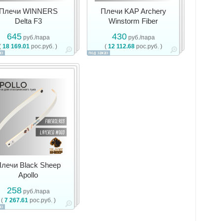
Плечи WINNERS
Плечи KAP Archery
Delta F3
Winstorm Fiber
645
430
руб./пара
руб./пара
(
18 169.01
рос.руб. )
(
12 112.68
рос.руб. )
лечи Black Sheep
Apollo
258
руб./пара
(
7 267.61
рос.руб. )