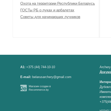
Охота на территории Республики Беларусь
ГОСТы РБ о луках и арбалетах
Советы для начинающих лучников
A1:
+375 (44) 744-10-10
Archery
Докум
E-mail:
belarusarchery@gmail.com
Интерн
Магазин создан в
Дубовл
Recommerce.by
Имеетс
компле
+375(44
ЧТПУП "А