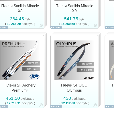
Плечи Sanlida Miracle
Плечи Sanlida Miracle
X8
X9
364.45
541.75
руб.
руб.
(
10 266.20
рос.руб. )
(
15 260.68
рос.руб. )
Плечи SF Archery
Плечи SHOCQ
П
Premium+
Olympus
451.50
430
руб./пара
руб./пара
(
12 718.31
рос.руб. )
(
12 112.68
рос.руб. )