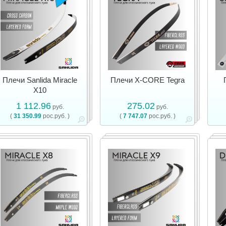
Плечи Sanlida Miracle
Плечи X-CORE Tegra
X10
1 112.96
275.02
руб.
руб.
(
31 350.99
рос.руб. )
(
7 747.07
рос.руб. )