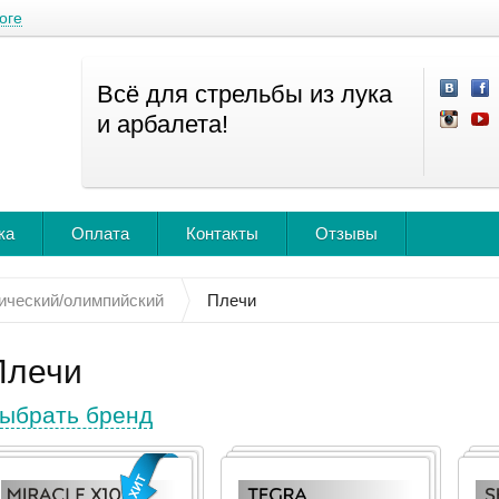
оге
Всё для стрельбы из лука
и арбалета!
ка
Оплата
Контакты
Отзывы
ический/олимпийский
Плечи
Плечи
ыбрать бренд