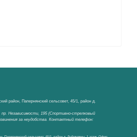
кий район, Папернянский сельсовет, 45/1, район д.
, пр. Независимости, 195 (Спортивно-стрелковый
 извинения за неудобства. Контактный телефон:
н, Папернянский сельсовет, 45/1, район д. Дубовляны, 1 этаж, Офис