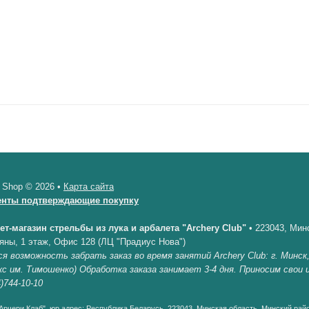
 Shop © 2026 •
Карта сайта
енты подтверждающие покупку
ет-магазин стрельбы из лука и арбалета "Archery Club"
•
223043, Минс
яны, 1 этаж, Офис 128 (ЛЦ "Прадиус Нова")
я возможность забрать заказ во время занятий Archery Club: г. Минск
кс им. Тимошенко) Обработка заказа занимает 3-4 дня. Приносим свои
)744-10-10
рчери Клаб", юр.адрес: Республика Беларусь, 223043, Минская область, Минский райо