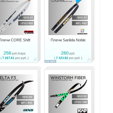
Плечи CORE Shift
Плечи Sanlida Noble
258
260
руб./пара
руб.
(
7 267.61
рос.руб. )
(
7 323.92
рос.руб. )