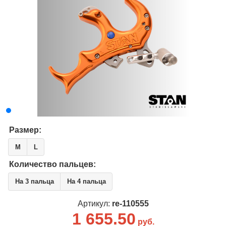
Размер:
M
L
Количество пальцев:
На 3 пальца
На 4 пальца
Артикул:
re-110555
1 655.50
руб.