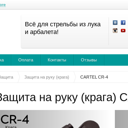
оге
Всё для стрельбы из лука
и арбалета!
ка
Оплата
Контакты
Отзывы
Защита
Защита на руку (крага)
CARTEL CR-4
Защита на руку (крага)