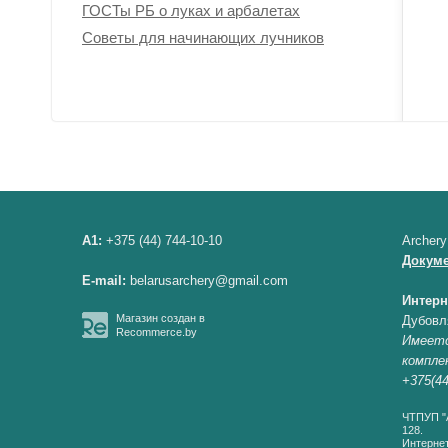
ГОСТы РБ о луках и арбалетах
Советы для начинающих лучников
A1:
+375 (44) 744-10-10
Archery
Докум
E-mail:
belarusarchery@gmail.com
Интерн
Магазин создан в
Дубовл
Recommerce.by
Имеетс
компле
+375(44
ЧТПУП "А
128.
Интернет