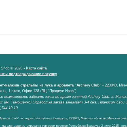
 Shop © 2026 •
Карта сайта
енты подтверждающие покупку
ет-магазин стрельбы из лука и арбалета "Archery Club"
•
223043, Минс
яны, 1 этаж, Офис 128 (ЛЦ "Прадиус Нова")
я возможность забрать заказ во время занятий Archery Club: г. Минск
кс им. Тимошенко) Обработка заказа занимает 3-4 дня. Приносим свои
)744-10-10
рчери Клаб", юр.адрес: Республика Беларусь, 223043, Минская область, Минский райо
-магазин зарегистрирован в торговом реестре Республики Беларусь 2 июля 2015г. по