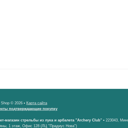
 Shop © 2026 •
Карта сайта
енты подтверждающие покупку
ет-магазин стрельбы из лука и арбалета "Archery Club"
•
223043, Минс
яны, 1 этаж, Офис 128 (ЛЦ "Прадиус Нова")