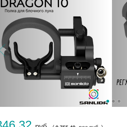
346.32
руб.