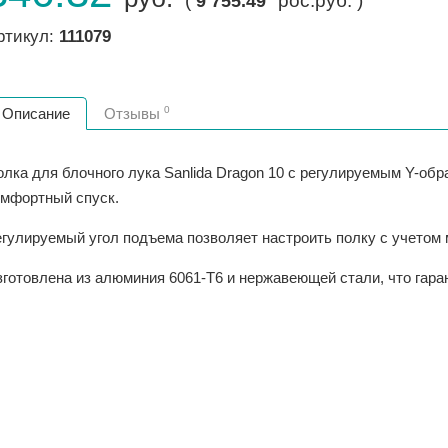
(
рос.руб. )
9 755.49
ртикул:
111079
0
Описание
Отзывы
олка для блочного лука Sanlida Dragon 10 с регулируемым Y-об
омфортный спуск.
егулируемый угол подъема позволяет настроить полку с учетом
зготовлена из алюминия 6061-T6 и нержавеющей стали, что гара