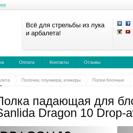
оге
Всё для стрельбы из лука
и арбалета!
ка
Оплата
Контакты
Отзывы
алета
Полочки, плунжера, кликеры
Полки блочные
Полка падающая для бло
Sanlida Dragon 10 Drop-