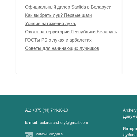
Официальный дилер Sanlida в Беларуси
Как выбрать лук? Первые шаги
Усилие натяжения лука.
Охота на территории Республики Беларусь
ГОСТы РБ о луках и арбалетах
Советы для начинающих лучников
A1:
+375 (44) 744-10-10
Archery
Докум
E-mail:
belarusarchery@gmail.com
Интерн
Магазин создан в
Дубовл