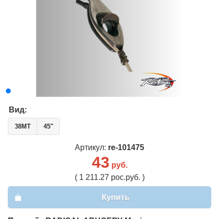
Вид:
38MT
45"
Артикул:
re-101475
43
руб.
( 1 211.27 рос.руб. )
Купить