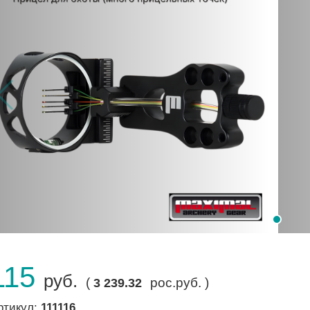
115
руб.
(
рос.руб. )
3 239.32
ртикул:
111116