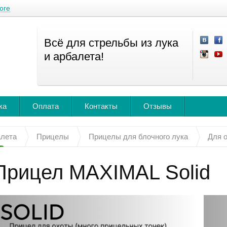
оге
Всё для стрельбы из лука
и арбалета!
ка
Оплата
Контакты
Отзывы
алета
Прицелы
Прицелы для блочного лука
Для о
Прицел MAXIMAL Solid