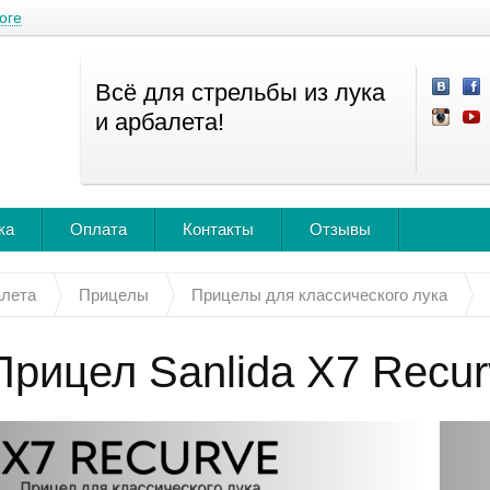
оге
Всё для стрельбы из лука
и арбалета!
ка
Оплата
Контакты
Отзывы
алета
Прицелы
Прицелы для классического лука
Прицел Sanlida X7 Recur