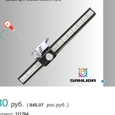
30
руб.
(
рос.руб. )
845.07
ртикул:
111764