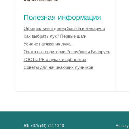
Полезная информация
Официальный дилер Sanlida в Беларуси
Как выбрать лук? Первые шаги
Усилие натяжения лука.
Охота на территории Республики Беларусь
ГОСТы РБ о луках и арбалетах
Советы для начинающих лучников
A1:
+375 (44) 744-10-10
Archery