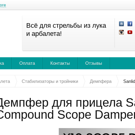
оге
Всё для стрельбы из лука
и арбалета!
ка
Оплата
Контакты
Отзывы
алета
Стабилизаторы и тройники
Демпфера
Sanli
Демпфер для прицела Sa
Compound Scope Dampe