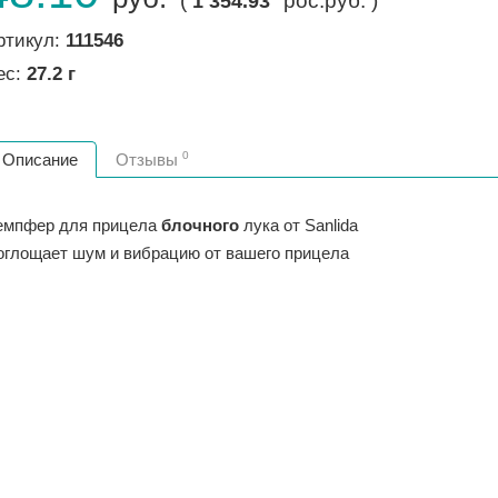
(
рос.руб. )
1 354.93
ртикул:
111546
ес:
27.2 г
0
Описание
Отзывы
емпфер для прицела
блочного
лука от Sanlida
оглощает шум и вибрацию от вашего прицела