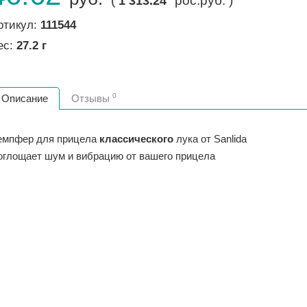
(
рос.руб. )
1 313.24
ртикул:
111544
ес:
27.2 г
0
Описание
Отзывы
емпфер для прицела
классического
лука от Sanlida
оглощает шум и вибрацию от вашего прицела