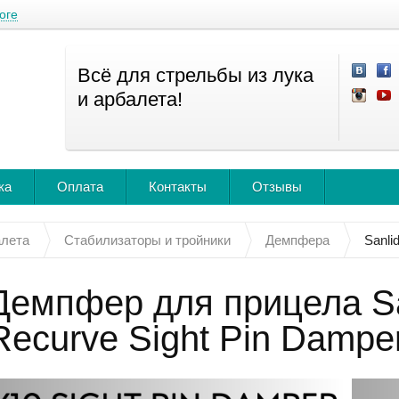
оге
Всё для стрельбы из лука
и арбалета!
ка
Оплата
Контакты
Отзывы
алета
Стабилизаторы и тройники
Демпфера
Sanli
Демпфер для прицела Sa
Recurve Sight Pin Dampe