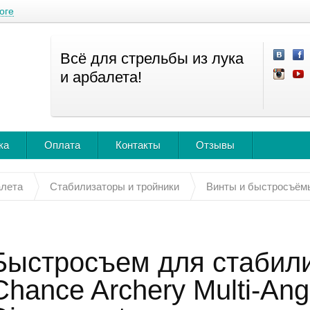
оге
Всё для стрельбы из лука
и арбалета!
ка
Оплата
Контакты
Отзывы
алета
Стабилизаторы и тройники
Винты и быстросъём
Быстросъем для стабили
Chance Archery Multi-Ang