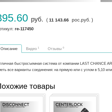
395.60
руб.
(
рос.руб. )
11 143.66
ртикул:
re-117450
1
0
Описание
Видео
Отзывы
тличная быстросъемная система от компании LAST CHANCE ARC
еть все варианты соединения: на прямую или с углом в 5,10 ил
Похожие товары