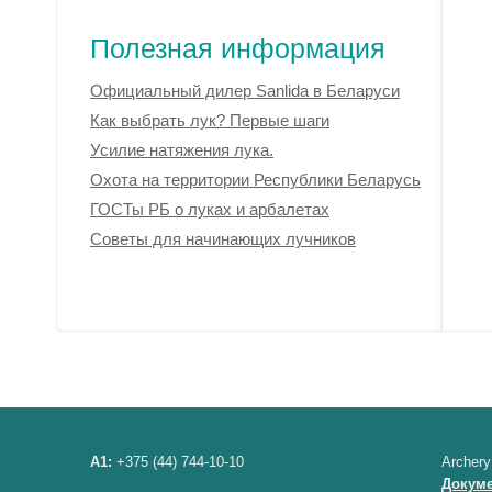
Полезная информация
Официальный дилер Sanlida в Беларуси
Как выбрать лук? Первые шаги
Усилие натяжения лука.
Охота на территории Республики Беларусь
ГОСТы РБ о луках и арбалетах
Советы для начинающих лучников
A1:
+375 (44) 744-10-10
Archery
Докум