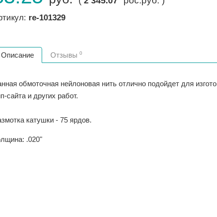
(
рос.руб. )
2 345.07
ртикул:
re-101329
0
Описание
Отзывы
нная обмоточная нейлоновая нить отлично подойдет для изготов
п-сайта и других работ.
змотка катушки - 75 ярдов.
лщина: .020"