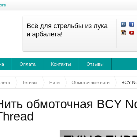
оге
Всё для стрельбы из лука
и арбалета!
ка
Оплата
Контакты
Отзывы
алета
Тетивы
Нити
Обмоточные нити
BCY Noc
Нить обмоточная BCY Noc
Thread