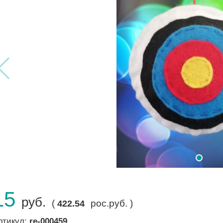
15
руб.
(
рос.руб. )
422.54
ртикул:
re-000459