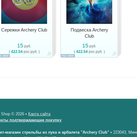
Сережки Archery Club
Подвеска Archery
Club
15
15
руб.
руб.
(
422.54
рос.руб. )
(
422.54
рос.руб. )
 Shop © 2026 •
Карта сайта
енты подтверждающие покупку
ет-магазин стрельбы из лука и арбалета "Archery Club"
•
223043, Минс