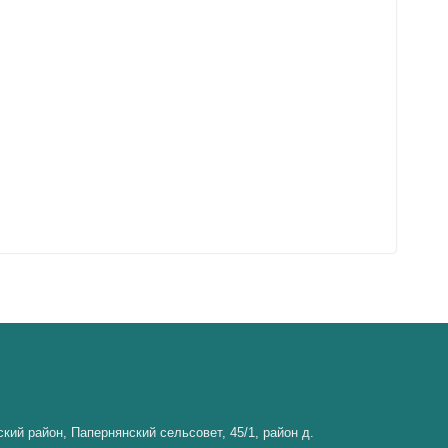
кий район, Папернянский сельсовет, 45/1, район д.