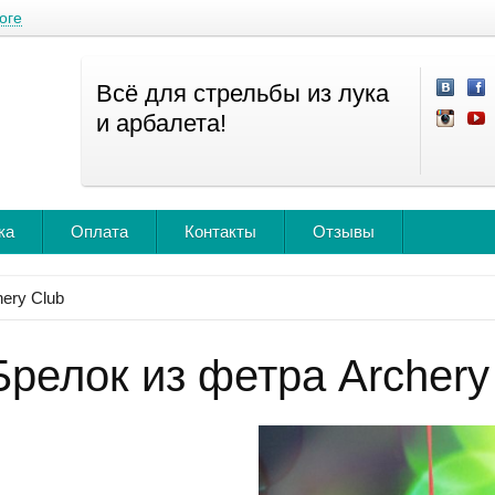
оге
Всё для стрельбы из лука
и арбалета!
ка
Оплата
Контакты
Отзывы
hery Club
Брелок из фетра Archery