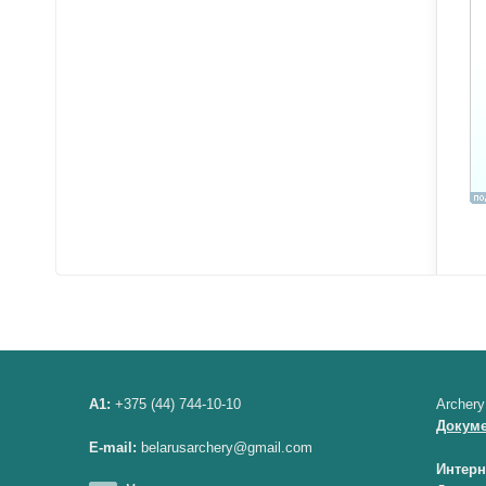
A1:
+375 (44) 744-10-10
Archery
Докум
E-mail:
belarusarchery@gmail.com
Интерн