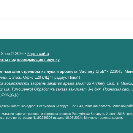
 Shop © 2026 •
Карта сайта
енты подтверждающие покупку
ет-магазин стрельбы из лука и арбалета "Archery Club"
•
223043, Минс
яны, 1 этаж, Офис 128 (ЛЦ "Прадиус Нова")
я возможность забрать заказ во время занятий Archery Club: г. Минск
кс им. Тимошенко) Обработка заказа занимает 3-4 дня. Приносим свои
)744-10-10
рчери Клаб", юр.адрес: Республика Беларусь, 223043, Минская область, Минский райо
-магазин зарегистрирован в торговом реестре Республики Беларусь 2 июля 2015г. по
ьство о регистрации №192289306 выдано 16.06.2014г. Минским горисполкомом.