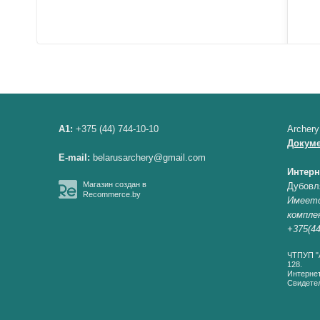
A1:
+375 (44) 744-10-10
Archery
Докум
E-mail:
belarusarchery@gmail.com
Интерн
Магазин создан в
Дубовл
Recommerce.by
Имеетс
компле
+375(44
ЧТПУП "А
128.
Интернет
Свидетел