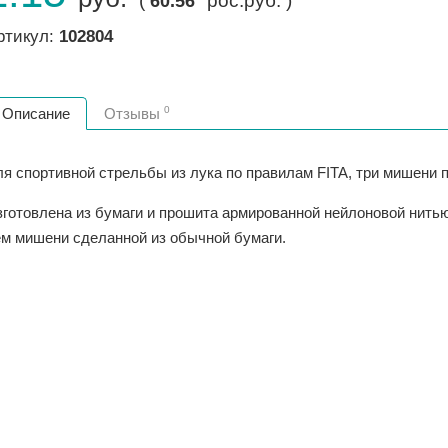
(
рос.руб. )
60.56
ртикул:
102804
0
Описание
Отзывы
я спортивной стрельбы из лука по правилам FITA, три мишени по
зготовлена из бумаги и прошита армированной нейлоновой нитью
ем мишени сделанной из обычной бумаги.