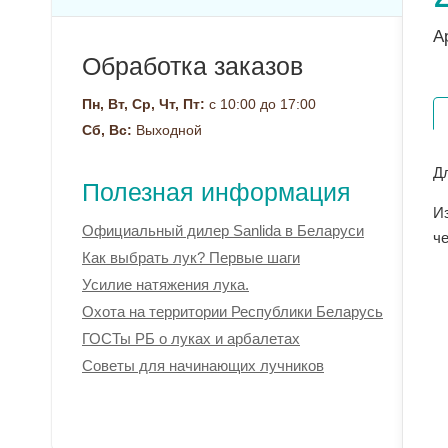
А
Обработка заказов
Пн, Вт, Ср, Чт, Пт:
с 10:00 до 17:00
Сб, Вс:
Выходной
Дл
Полезная информация
И
Официальный дилер Sanlida в Беларуси
ч
Как выбрать лук? Первые шаги
Усилие натяжения лука.
Охота на территории Республики Беларусь
ГОСТы РБ о луках и арбалетах
Советы для начинающих лучников