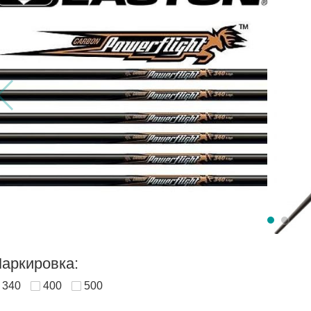
аркировка:
340
400
500