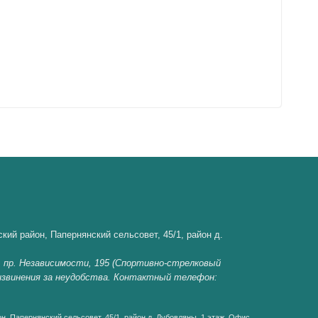
кий район, Папернянский сельсовет, 45/1, район д.
, пр. Независимости, 195 (Спортивно-стрелковый
 извинения за неудобства. Контактный телефон:
н, Папернянский сельсовет, 45/1, район д. Дубовляны, 1 этаж, Офис