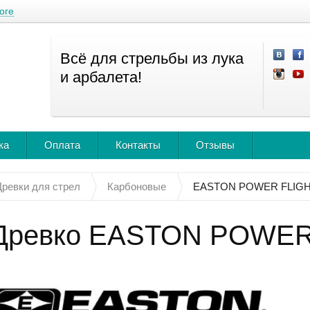
оге
Всё для стрельбы из лука
и арбалета!
ка
Оплата
Контакты
Отзывы
Древки для стрел
Карбоновые
EASTON POWER FLIG
Древко EASTON POWER