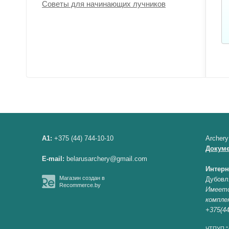
Советы для начинающих лучников
A1:
+375 (44) 744-10-10
Archery
Докум
E-mail:
belarusarchery@gmail.com
Интерн
Магазин создан в
Дубовл
Recommerce.by
Имеетс
компле
+375(44
ЧТПУП "А