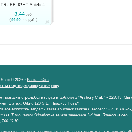
TRUEFLIGHT Shield 4"
3.44
руб.
(
96.90
рос.руб. )
 Shop © 2026 •
Карта сайта
енты подтверждающие покупку
ет-магазин стрельбы из лука и арбалета "Archery Club"
•
223043, Минс
яны, 1 этаж, Офис 128 (ЛЦ "Прадиус Нова")
я возможность забрать заказ во время занятий Archery Club: г. Минск
кс им. Тимошенко) Обработка заказа занимает 3-4 дня. Приносим свои
)744-10-10
рчери Клаб", юр.адрес: Республика Беларусь, 223043, Минская область, Минский райо