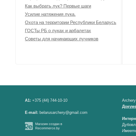
Как выбрать лук? Первые шаги
Усилие натяжения лука.
Охота на территории Республики Беларусь
ГОСТы РБ о луках и арбалетах
Советы для начинающих лучников
A1:
+375 (44) 744-10-10
Archery
Докум
E-mail:
belarusarchery@gmail.com
Интерн
Магазин создан в
Дубовл
Recommerce.by
Имеетс