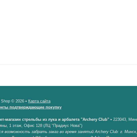
 Shop © 2026 •
Карта сайта
енты подтверждающие покупку
ет-магазин стрельбы из лука и арбалета "Archery Club"
•
223043, Минс
яны, 1 этаж, Офис 128 (ЛЦ "Прадиус Нова")
я возможность забрать заказ во время занятий Archery Club: г. Минск