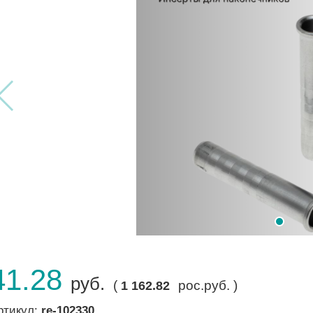
41.28
руб.
(
рос.руб. )
1 162.82
ртикул:
re-102330