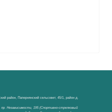
кий район, Папернянский сельсовет, 45/1, район д.
, пр. Независимости, 195 (Спортивно-стрелковый