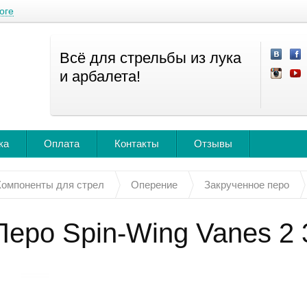
оге
Всё для стрельбы из лука
и арбалета!
ка
Оплата
Контакты
Отзывы
Компоненты для стрел
Оперение
Закрученное перо
Перо Spin-Wing Vanes 2 