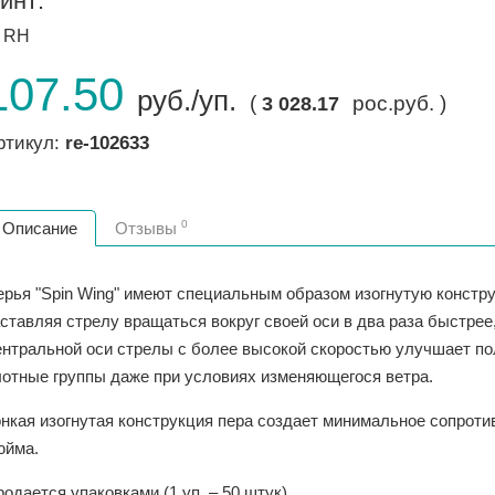
инт:
RH
107.50
руб./уп.
(
рос.руб. )
3 028.17
ртикул:
re-102633
0
Описание
Отзывы
ерья "Spin Wing" имеют специальным образом изогнутую констру
аставляя стрелу вращаться вокруг своей оси в два раза быстре
ентральной оси стрелы с более высокой скоростью улучшает по
лотные группы даже при условиях изменяющегося ветра.
нкая изогнутая конструкция пера создает минимальное сопроти
юйма.
одается упаковками (1 уп. – 50 штук).