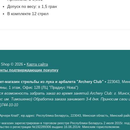
Допуск по весу: ± 1,5 гран
В комплекте 12 стрел
 Shop © 2026 •
Карта сайта
енты подтверждающие покупку
ет-магазин стрельбы из лука и арбалета "Archery Club"
•
223043, Минс
яны, 1 этаж, Офис 128 (ЛЦ "Прадиус Нова")
я возможность забрать заказ во время занятий Archery Club: г. Минск
кс им. Тимошенко) Обработка заказа занимает 3-4 дня. Приносим свои
)744-10-10
рчери Клаб", юр.адрес: Республика Беларусь, 223043, Минская область, Минский райо
-магазин зарегистрирован в торговом реестре Республики Беларусь 2 июля 2015г. по
ьство о регистрации №192289306 выдано 16.06.2014г. Минским горисполкомом.