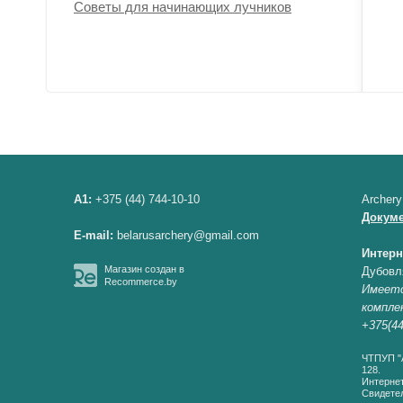
Советы для начинающих лучников
A1:
+375 (44) 744-10-10
Archery
Докум
E-mail:
belarusarchery@gmail.com
Интерн
Магазин создан в
Дубовл
Recommerce.by
Имеетс
компле
+375(44
ЧТПУП "А
128.
Интернет
Свидетел