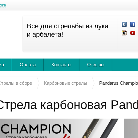
оге
Всё для стрельбы из лука
и арбалета!
ка
Оплата
Контакты
Отзывы
Стрелы в сборе
Карбоновые стрелы
Pandarus Champi
Стрела карбоновая Pand