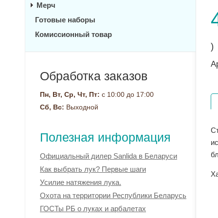
Мерч
Готовые наборы
Комиссионный товар
)
А
Обработка заказов
Пн, Вт, Ср, Чт, Пт:
с 10:00 до 17:00
Сб, Вс:
Выходной
С
Полезная информация
и
бл
Официальный дилер Sanlida в Беларуси
Как выбрать лук? Первые шаги
Х
Усилие натяжения лука.
Охота на территории Республики Беларусь
ГОСТы РБ о луках и арбалетах