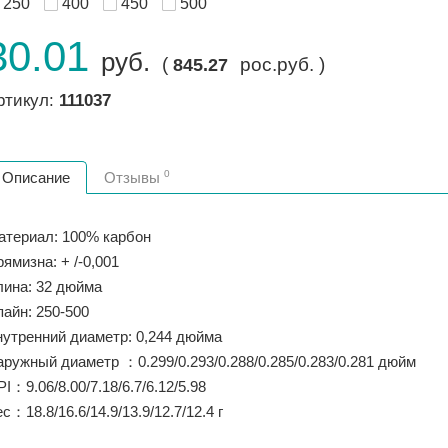
250
400
450
500
30.01
руб.
(
рос.руб. )
845.27
ртикул:
111037
0
Описание
Отзывы
атериал: 100% карбон
ямизна: + /-0,001
лина: 32 дюйма
пайн: 250-500
нутренний диаметр: 0,244 дюйма
ружный диаметр ：0.299/0.293/0.288/0.285/0.283/0.281 дюйм
I：9.06/8.00/7.18/6.7/6.12/5.98
с：18.8/16.6/14.9/13.9/12.7/12.4 г