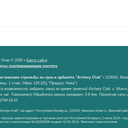
 Shop © 2026 •
Карта сайта
енты подтверждающие покупку
ет-магазин стрельбы из лука и арбалета "Archery Club"
•
223043, Минс
яны, 1 этаж, Офис 128 (ЛЦ "Прадиус Нова")
я возможность забрать заказ во время занятий Archery Club: г. Минск
кс им. Тимошенко) Обработка заказа занимает 3-4 дня. Приносим свои
)744-10-10
рчери Клаб", юр.адрес: Республика Беларусь, 223043, Минская область, Минский райо
-магазин зарегистрирован в торговом реестре Республики Беларусь 2 июля 2015г. по
ьство о регистрации №192289306 выдано 16.06.2014г. Минским горисполкомом.