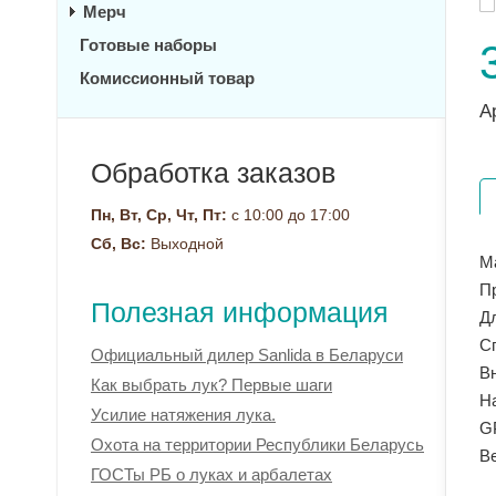
Мерч
Готовые наборы
Комиссионный товар
А
Обработка заказов
Пн, Вт, Ср, Чт, Пт:
с 10:00 до 17:00
Сб, Вс:
Выходной
М
Пр
Полезная информация
Д
С
Официальный дилер Sanlida в Беларуси
В
Как выбрать лук? Первые шаги
На
Усилие натяжения лука.
GP
Охота на территории Республики Беларусь
Ве
ГОСТы РБ о луках и арбалетах