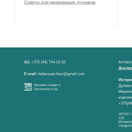
Советы для начинающих лучников
A1:
+375 (44) 744-10-10
Archery
Докум
E-mail:
belarusarchery@gmail.com
Интерн
Магазин создан в
Дубовл
Recommerce.by
Имеетс
компле
+375(44
ЧТПУП "А
128.
Интернет
Свидетел