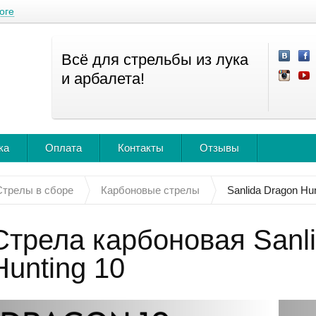
оге
Всё для стрельбы из лука
и арбалета!
ка
Оплата
Контакты
Отзывы
Стрелы в сборе
Карбоновые стрелы
Sanlida Dragon Hun
Стрела карбоновая Sanl
Hunting 10