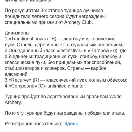
По результатам 3-х этапов турнира лучников
победители летнего сезона будут награждены
специальными призами от Archery Club.
Дивизионы:
1.«Traditional bow» (TB) — лонгбоу и исторические
луки. Стрелы деревянные с натуральным оперением;
2.Объединенный класс «Instinctive» и «Barebow» (I)- где
объединены: традиционные луки, лонгбоу, баребоу и
классические луки, без прицельных приспособлений,
стабилизаторов и кликеров. Стрелы — карбон,
алюминий;
3.«Recurve» (R) — классический лук с полным обвесом;
4.«Compound» (C)- unlimited и hunter.
Турнир пройдёт по адаптированным правилам World
Archery.
По итогу турнира будут награждены победители этапа.
Регистрация обязательна:
3десь