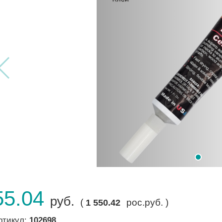
55.04
руб.
(
рос.руб. )
1 550.42
ртикул:
102698