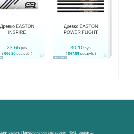
Древко EASTON
Древко EASTON
INSPIRE
POWER FLIGHT
23.65
30.10
руб.
руб.
(
666.20
рос.руб. )
(
847.89
рос.руб. )
кий район, Папернянский сельсовет, 45/1, район д.