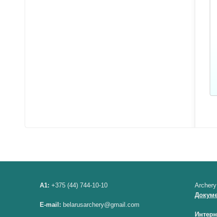
A1:
+375 (44) 744-10-10
Archery
Докум
E-mail:
belarusarchery@gmail.com
Интерн