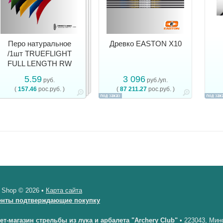
Перо натуральное
Древко EASTON X10
/1шт TRUEFLIGHT
FULL LENGTH RW
5.59
3 096
руб.
руб./уп.
(
157.46
рос.руб. )
(
87 211.27
рос.руб. )
 Shop © 2026 •
Карта сайта
енты подтверждающие покупку
ет-магазин стрельбы из лука и арбалета "Archery Club"
•
223043, Минс