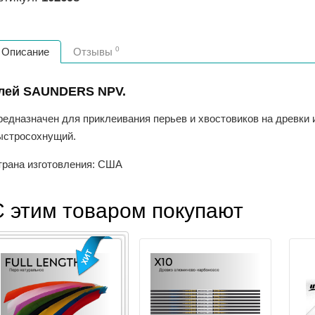
0
Описание
Отзывы
лей SAUNDERS NPV.
редназначен для приклеивания перьев и хвостовиков на древки 
ыстросохнущий.
трана изготовления: США
С этим товаром покупают